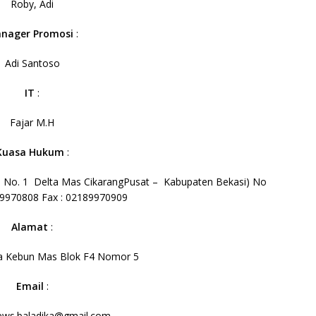
Roby, Adi
nager Promosi
:
Adi Santoso
IT
:
Fajar M.H
Kuasa Hukum
:
B No. 1 Delta Mas CikarangPusat – Kabupaten Bekasi) No
89970808 Fax : 02189970909
Alamat
:
a Kebun Mas Blok F4 Nomor 5
Email
:
ws.baladika@gmail.com