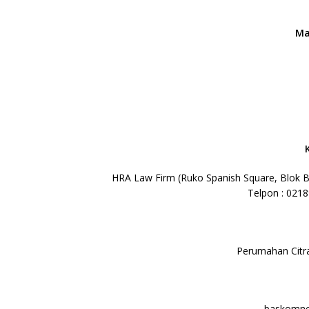
Ma
HRA Law Firm (Ruko Spanish Square, Blok 
Telpon : 021
Perumahan Citr
baskomne