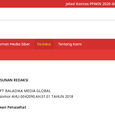
Jelas! Kontes PPAKN 2026 di IC
oman Media Siber
Redaksi
Tentang Kami
SUNAN REDAKSI
 : PT BALADIKA MEDIA GLOBAL
Nomor-AHU-0042090.AH.01.01 TAHUN 2018
wan Penasehat
: