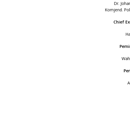
Dr. Joh
Komjend. Pol
Chief Ex
Ha
Pemi
Wah
Pe
A