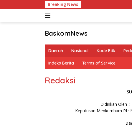
Langsung
Breaking News
ke
konten
BaskomNews
Informasi
Berita,
Daerah
Nasional
Kode Etik
Ped
Menarik
dan
Indeks Berita
Terms of Service
Terhangat
Redaksi
SU
Didirikan Oleh
Keputusan Menkumham RI : 
De