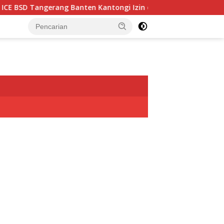
E BSD Tangerang Banten Kantongi Izin dari Polri
Antusi