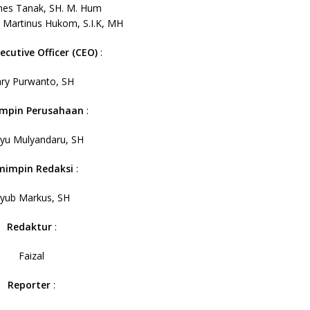
anes Tanak, SH. M. Hum
 Martinus Hukom, S.I.K, MH
ecutive Officer (CEO)
:
ry Purwanto, SH
mpin Perusahaan
:
yu Mulyandaru, SH
mimpin Redaksi
:
yub Markus, SH
Redaktur
:
Faizal
Reporter
: