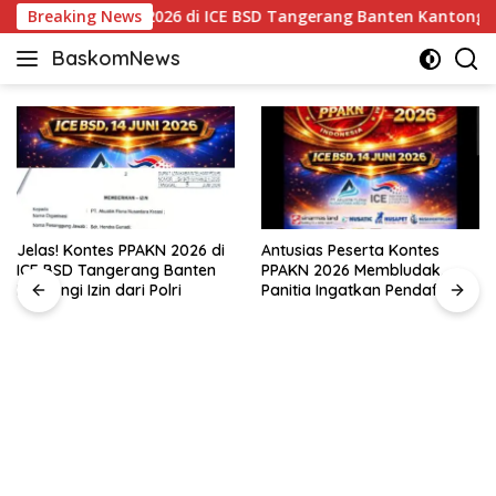
Langsung
! Kontes PPAKN 2026 di ICE BSD Tangerang Banten Kantongi Izin 
Breaking News
ke
BaskomNews
konten
Informasi
Berita,
Menarik
dan
Terhangat
Jelas! Kontes PPAKN 2026 di
Antusias Peserta Kontes
ICE BSD Tangerang Banten
PPAKN 2026 Membludak,
Kantongi Izin dari Polri
Panitia Ingatkan Pendaftaran
Tutup 14 Mei