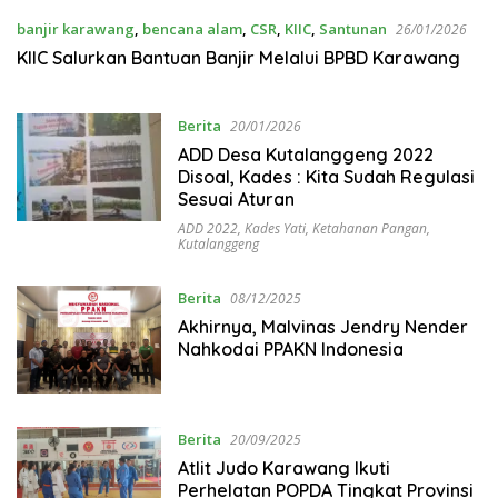
banjir karawang
,
bencana alam
,
CSR
,
KIIC
,
Santunan
26/01/2026
KIIC Salurkan Bantuan Banjir Melalui BPBD Karawang
Berita
20/01/2026
ADD Desa Kutalanggeng 2022
Disoal, Kades : Kita Sudah Regulasi
Sesuai Aturan
ADD 2022
,
Kades Yati
,
Ketahanan Pangan
,
Kutalanggeng
Berita
08/12/2025
Akhirnya, Malvinas Jendry Nender
Nahkodai PPAKN Indonesia
Berita
20/09/2025
Atlit Judo Karawang Ikuti
Perhelatan POPDA Tingkat Provinsi