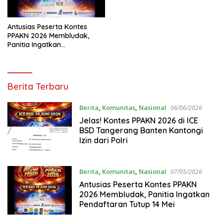
Antusias Peserta Kontes
PPAKN 2026 Membludak,
Panitia Ingatkan
Pendaftaran Tutup 14 Mei
BaskomNews
Berita Terbaru
Berita
,
Komunitas
,
Nasional
06/06/2026
Jelas! Kontes PPAKN 2026 di ICE
BSD Tangerang Banten Kantongi
Izin dari Polri
Berita
,
Komunitas
,
Nasional
07/05/2026
Antusias Peserta Kontes PPAKN
2026 Membludak, Panitia Ingatkan
Pendaftaran Tutup 14 Mei