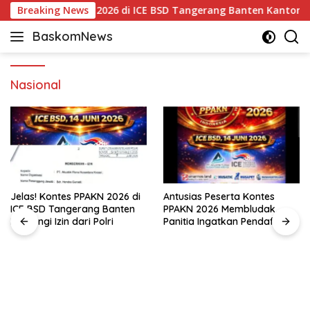
Langsung
as! Kontes PPAKN 2026 di ICE BSD Tangerang Banten Kantongi Izin
Breaking News
ke
BaskomNews
konten
Informasi
Berita,
Menarik
Nasional
dan
Terhangat
Jelas! Kontes PPAKN 2026 di
Antusias Peserta Kontes
ICE BSD Tangerang Banten
PPAKN 2026 Membludak,
Kantongi Izin dari Polri
Panitia Ingatkan Pendaftaran
Tutup 14 Mei