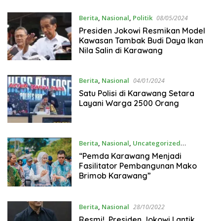
Berita
,
Nasional
,
Politik
08/05/2024
Presiden Jokowi Resmikan Model
Kawasan Tambak Budi Daya Ikan
Nila Salin di Karawang
Berita
,
Nasional
04/01/2024
Satu Polisi di Karawang Setara
Layani Warga 2500 Orang
Berita
,
Nasional
,
Uncategorized
10/08/2023
“Pemda Karawang Menjadi
Fasilitator Pembangunan Mako
Brimob Karawang”
Berita
,
Nasional
28/10/2022
Resmi!, Presiden Jokowi Lantik