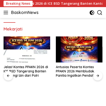
Langsung
Jelas! Kontes PPAKN 2026 di ICE BSD Tangerang Banten Kantongi I
Breaking News
ke
BaskomNews
konten
Informasi
Berita,
Menarik
Mekarjati
dan
Terhangat
Jelas! Kontes PPAKN 2026 di
Antusias Peserta Kontes
ICE BSD Tangerang Banten
PPAKN 2026 Membludak,
Kantongi Izin dari Polri
Panitia Ingatkan Pendaftaran
Tutup 14 Mei