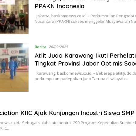
PPAKN Indonesia
Jakarta, baskomnews.co.id. – Perkumpulan Penghobi
Nusantara (PPAKN) sukses menggelar Musyawarah Na
Berita
20/09/2025
Atlit Judo Karawang Ikuti Perhel
Tingkat Provinsi Jabar Optimis Sab
Karawang, baskomnews.co.id. – Beberapa atlit Judo d
perkumpulan padepokan Judo Taruna di wilayah…
ciation KIIC Ajak Kunjungan Industri Siswa SM
ews.co.id.- Sebagai salah satu bentuk CSR Program Kepedulian Sumber
 KIIC…