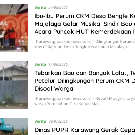
Berita
24/08/2025
Ibu-ibu Perum CKM Desa Bengle 
Majalaya Gelar Musikal Sindir Bau 
Acara Puncak HUT Kemerdekaan R
Karawang, baskomnews.co.id. – Dilingkungan Peruma
Mas (CKM) Klari, Desa Bengle Kecamatan Majalaya…
Berita
17/08/2025
Tebarkan Bau dan Banyak Lalat, 
Petelur Dilingkungan Perum CKM 
Disoal Warga
Karawang, baskomnews.co.id. – Resah! Mungkin itu y
warga Perumahan Citra Kebun Mas…
Berita
09/07/2025
Dinas PUPR Karawang Gerak Cepa