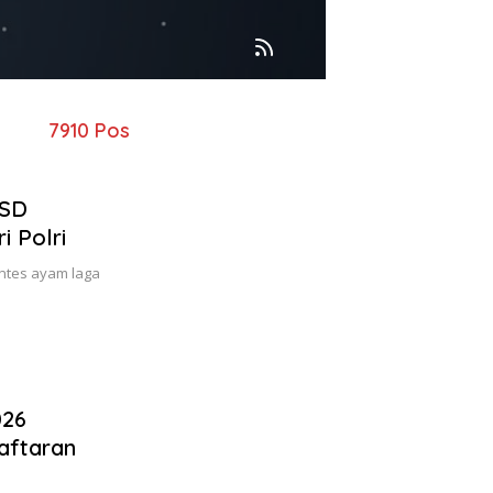
7910 Pos
BSD
i Polri
ntes ayam laga
026
aftaran