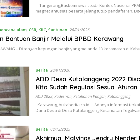
Tangerang,Baskomnews.co.id.- Kontes Nasional PPA
magnet antusias peserta jelang tutup pendaftaran. D
bencana alam
,
CSR
,
KIIC
,
Santunan
26/01/2026
an Bantuan Banjir Melalui BPBD Karawang
ANG – Di tengah kepungan banjir yang melanda 13 kecamatan di Kab
Berita
20/01/2026
ADD Desa Kutalanggeng 2022 Disoa
Kita Sudah Regulasi Sesuai Aturan
ADD 2022
,
Kades Yati
,
Ketahanan Pangan
,
Kutalanggeng
Karawang, bukaberita.co.id. – Adanya informasi terk
Dana Desa di Desa Kutalanggeng Kecamatan Tegalwa
Berita
08/12/2025
Akhirnya, Malvinas Jendry Nender