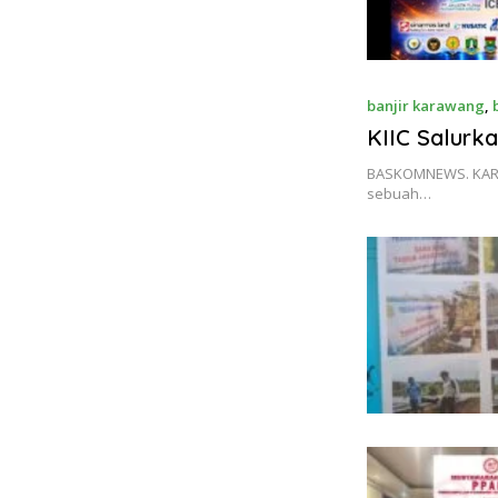
banjir karawang
,
KIIC Salurk
BASKOMNEWS. KARAW
sebuah…