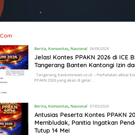
.com
Berita
,
Komunitas
,
Nasional
06/06/2026
Jelas! Kontes PPAKN 2026 di ICE 
Tangerang Banten Kantongi Izin dar
Tangerang, baskomnews.co.id. – Perhelatan akbar ko
PPAKN 2026 yang akan di gelar…
Berita
,
Komunitas
,
Nasional
07/05/2026
Antusias Peserta Kontes PPAKN 2
Membludak, Panitia Ingatkan Pend
Tutup 14 Mei