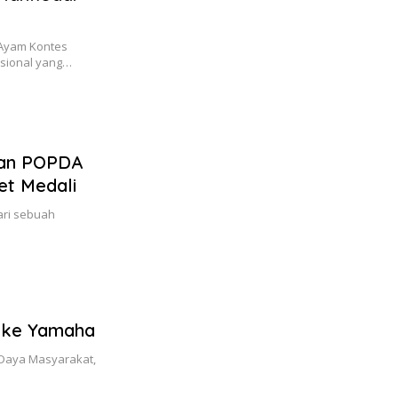
 Ayam Kontes
sional yang…
atan POPDA
et Medali
ari sebuah
P ke Yamaha
 Daya Masyarakat,