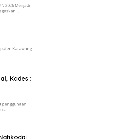
KN 2026 Menjadi
itegaskan…
upaten Karawang,
l, Kades :
ait penggunaan
ru…
 Nahkodai