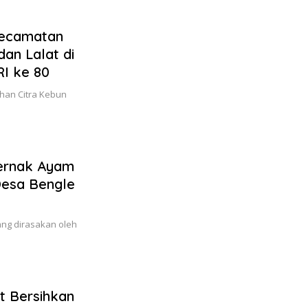
Kecamatan
dan Lalat di
I ke 80
han Citra Kebun
Ternak Ayam
Desa Bengle
ang dirasakan oleh
t Bersihkan