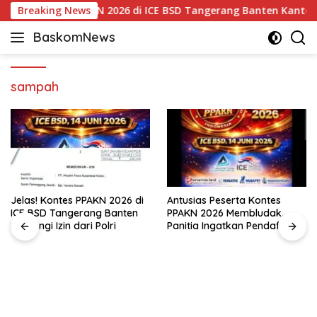
Langsung
Jelas! Kontes PPAKN 2026 di ICE BSD Tangerang Banten Kantongi I
Breaking News
ke
BaskomNews
konten
Informasi
Berita,
Menarik
sampah
dan
Terhangat
Jelas! Kontes PPAKN 2026 di
Antusias Peserta Kontes
ICE BSD Tangerang Banten
PPAKN 2026 Membludak,
Kantongi Izin dari Polri
Panitia Ingatkan Pendaftaran
Tutup 14 Mei