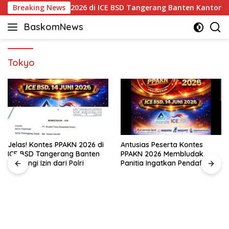
Langsung
elas! Kontes PPAKN 2026 di ICE BSD Tangerang Banten Kantongi Iz
Breaking News
ke
BaskomNews
konten
Informasi
Berita,
Menarik
Tokyo
dan
Terhangat
Jelas! Kontes PPAKN 2026 di
Antusias Peserta Kontes
ICE BSD Tangerang Banten
PPAKN 2026 Membludak,
Kantongi Izin dari Polri
Panitia Ingatkan Pendaftaran
Tutup 14 Mei