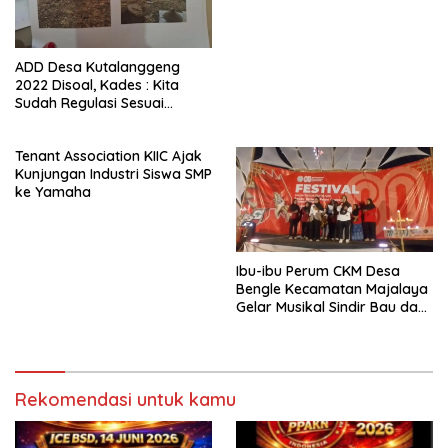
Medali
ADD Desa Kutalanggeng
2022 Disoal, Kades : Kita
Sudah Regulasi Sesuai
Aturan
Tenant Association KIIC Ajak
Kunjungan Industri Siswa SMP
ke Yamaha
Ibu-ibu Perum CKM Desa
Bengle Kecamatan Majalaya
Gelar Musikal Sindir Bau dan
Lalat di Acara Puncak HUT
Kemerdekaan RI ke 80
Rekomendasi untuk kamu