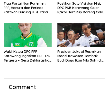
Tiga Partai Non Parlemen,
Pastikan Satu Visi dan Misi,
PPP, Hanura dan Perindo
DPC PKB Karawang Gelar
Pastikan Dukung H. R. Yana
Rakor Tertutup Bareng Calon
Suyatna Maju Pilkada
Bupati, H. R. Yana Suyatna
Karawang
Wakil Ketua DPC PPP
Presiden Jokowi Resmikan
Karawang Ingatkan DPC Tak
Model Kawasan Tambak
Tergesa – Gesa Deklarasikan
Budi Daya Ikan Nila Salin di
Dukungan di Pilkada 2024
Karawang
Comment