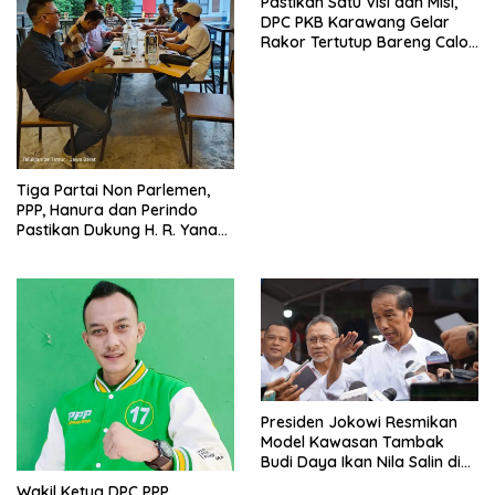
Pastikan Satu Visi dan Misi,
DPC PKB Karawang Gelar
Rakor Tertutup Bareng Calon
Bupati, H. R. Yana Suyatna
Tiga Partai Non Parlemen,
PPP, Hanura dan Perindo
Pastikan Dukung H. R. Yana
Suyatna Maju Pilkada
Karawang
Presiden Jokowi Resmikan
Model Kawasan Tambak
Budi Daya Ikan Nila Salin di
Karawang
Wakil Ketua DPC PPP