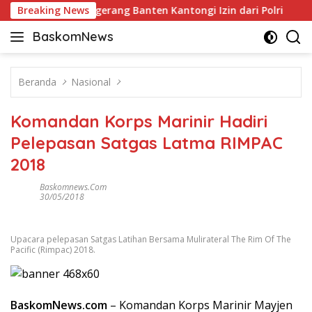
Langsung
di ICE BSD Tangerang Banten Kantongi Izin dari Polri
Breaking News
An
ke
BaskomNews
konten
Informasi
Berita,
Menarik
Beranda
Nasional
dan
Terhangat
Komandan Korps Marinir Hadiri
Pelepasan Satgas Latma RIMPAC
2018
Baskomnews.com
30/05/2018
Upacara pelepasan Satgas Latihan Bersama Mulirateral The Rim Of The
Pacific (Rimpac) 2018.
BaskomNews.com
– Komandan Korps Marinir Mayjen