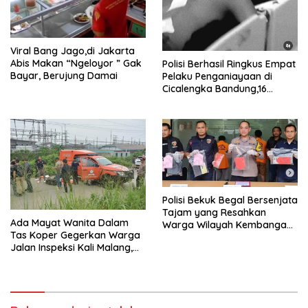
Viral Bang Jago,di Jakarta
Abis Makan “Ngeloyor ” Gak
Polisi Berhasil Ringkus Empat
Bayar, Berujung Damai
Pelaku Penganiayaan di
Cicalengka Bandung,16
Orang Masih DPO
Polisi Bekuk Begal Bersenjata
Tajam yang Resahkan
Ada Mayat Wanita Dalam
Warga Wilayah Kembangan
Tas Koper Gegerkan Warga
Jakbar
Jalan Inspeksi Kali Malang,
Cikarang