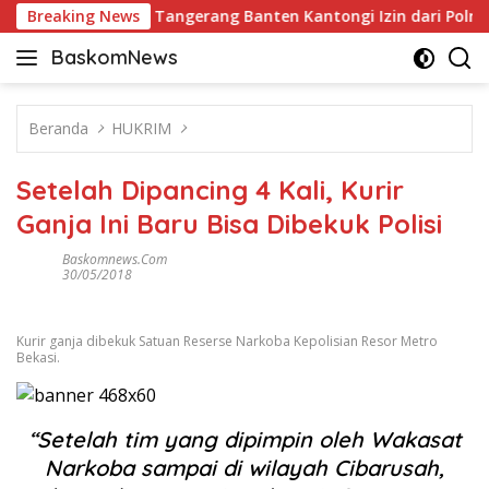
Langsung
026 di ICE BSD Tangerang Banten Kantongi Izin dari Polri
Breaking News
ke
BaskomNews
konten
Informasi
Berita,
Menarik
Beranda
HUKRIM
dan
Terhangat
Setelah Dipancing 4 Kali, Kurir
Ganja Ini Baru Bisa Dibekuk Polisi
Baskomnews.com
30/05/2018
Kurir ganja dibekuk Satuan Reserse Narkoba Kepolisian Resor Metro
Bekasi.
“Setelah tim yang dipimpin oleh Wakasat
Narkoba sampai di wilayah Cibarusah,