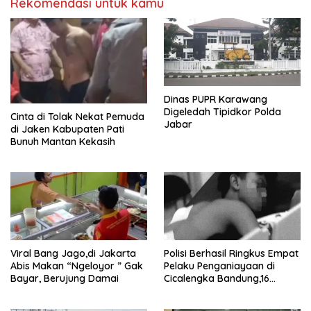
Rekomendasi untuk kamu
Dinas PUPR Karawang
Digeledah Tipidkor Polda
Cinta di Tolak Nekat Pemuda
Jabar
di Jaken Kabupaten Pati
Bunuh Mantan Kekasih
Viral Bang Jago,di Jakarta
Polisi Berhasil Ringkus Empat
Abis Makan “Ngeloyor ” Gak
Pelaku Penganiayaan di
Bayar, Berujung Damai
Cicalengka Bandung,16
Orang Masih DPO