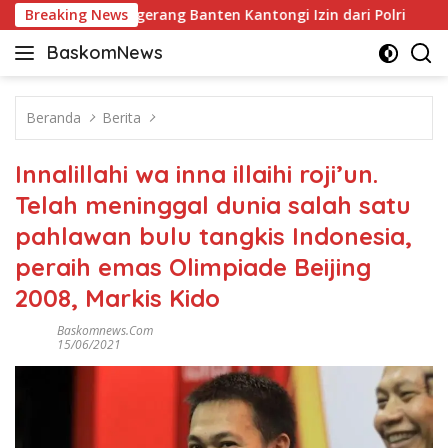
Langsung
 ICE BSD Tangerang Banten Kantongi Izin dari Polri
Breaking News
Antu
ke
BaskomNews
konten
Informasi
Berita,
Menarik
Beranda
Berita
dan
Terhangat
Innalillahi wa inna illaihi roji’un.
Telah meninggal dunia salah satu
pahlawan bulu tangkis Indonesia,
peraih emas Olimpiade Beijing
2008, Markis Kido
Baskomnews.com
15/06/2021