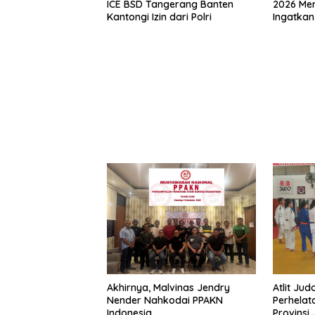
ICE BSD Tangerang Banten
2026 Mem
Kantongi Izin dari Polri
Ingatkan
Mei
Akhirnya, Malvinas Jendry
Atlit Ju
Nender Nahkodai PPAKN
Perhelat
Indonesia
Provinsi