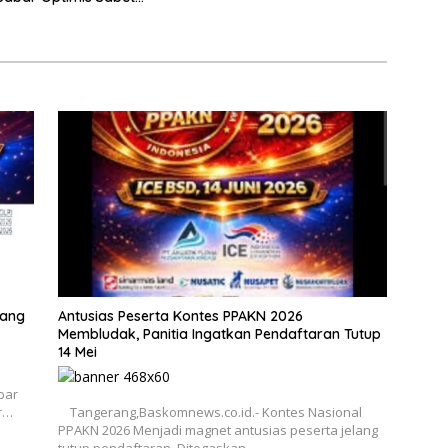
rang
Antusias Peserta Kontes PPAKN 2026
Membludak, Panitia Ingatkan Pendaftaran Tutup
14 Mei
bar
r…
Tangerang,Baskomnews.co.id.- Kontes Nasional
PPAKN 2026 Menjadi magnet antusias peserta jelang
tutup pendaftaran. Ditegaskan…