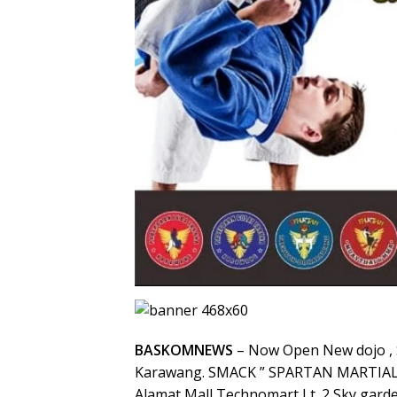
BASKOMNEWS
– Now Open New dojo ,
Karawang. SMACK ” SPARTAN MARTIA
Alamat Mall Technomart Lt. 2 Sky garde