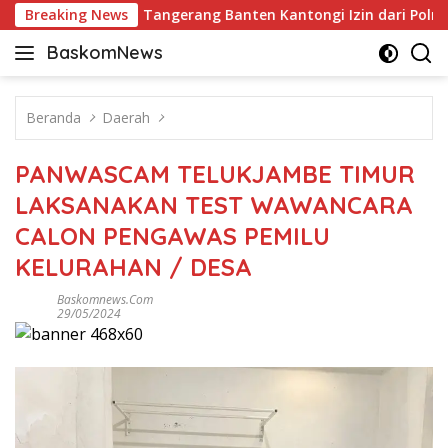
Langsung
 2026 di ICE BSD Tangerang Banten Kantongi Izin dari Polri
Breaking News
ke
BaskomNews
konten
Informasi
Berita,
Menarik
Beranda
Daerah
dan
Terhangat
PANWASCAM TELUKJAMBE TIMUR
LAKSANAKAN TEST WAWANCARA
CALON PENGAWAS PEMILU
KELURAHAN / DESA
Baskomnews.com
29/05/2024