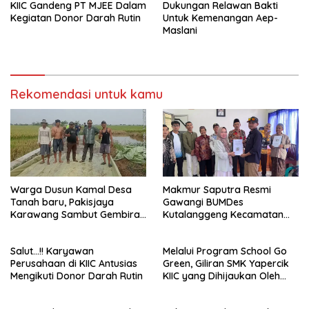
KIIC Gandeng PT MJEE Dalam
Dukungan Relawan Bakti
Kegiatan Donor Darah Rutin
Untuk Kemenangan Aep-
Maslani
Rekomendasi untuk kamu
Warga Dusun Kamal Desa
Makmur Saputra Resmi
Tanah baru, Pakisjaya
Gawangi BUMDes
Karawang Sambut Gembira
Kutalanggeng Kecamatan
Perbaikan Jalan
Tegalwaru Karawang
Salut…!! Karyawan
Melalui Program School Go
Perusahaan di KIIC Antusias
Green, Giliran SMK Yapercik
Mengikuti Donor Darah Rutin
KIIC yang Dihijaukan Oleh
telaga desa