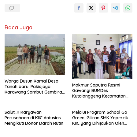
Baca Juga
Warga Dusun Kamal Desa
Makmur Saputra Resmi
Tanah baru, Pakisjaya
Gawangi BUMDes
Karawang Sambut Gembira
Kutalanggeng Kecamatan
Perbaikan Jalan
Tegalwaru Karawang
Salut…!! Karyawan
Melalui Program School Go
Perusahaan di KIIC Antusias
Green, Giliran SMK Yapercik
Mengikuti Donor Darah Rutin
KIIC yang Dihijaukan Oleh
telaga desa