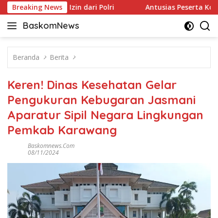
Langsung
ten Kantongi Izin dari Polri
Breaking News
Antusias Peserta Kontes 
ke
BaskomNews
konten
Informasi
Berita,
Menarik
Beranda
Berita
dan
Terhangat
Keren! Dinas Kesehatan Gelar
Pengukuran Kebugaran Jasmani
Aparatur Sipil Negara Lingkungan
Pemkab Karawang
Baskomnews.com
08/11/2024