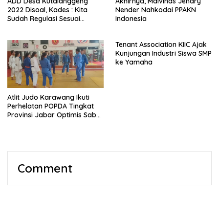
ADD Desa Kutalanggeng
Akhirnya, Malvinas Jendry
2022 Disoal, Kades : Kita
Nender Nahkodai PPAKN
Sudah Regulasi Sesuai
Indonesia
Aturan
Tenant Association KIIC Ajak
Kunjungan Industri Siswa SMP
ke Yamaha
Atlit Judo Karawang Ikuti
Perhelatan POPDA Tingkat
Provinsi Jabar Optimis Sabet
Medali
Comment