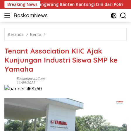
Langsung
di ICE BSD Tangerang Banten Kantongi Izin dari Polri
Breaking News
An
ke
BaskomNews
konten
Informasi
Berita,
Menarik
Beranda
Berita
dan
Terhangat
Tenant Association KIIC Ajak
Kunjungan Industri Siswa SMP ke
Yamaha
Baskomnews.com
11/09/2025