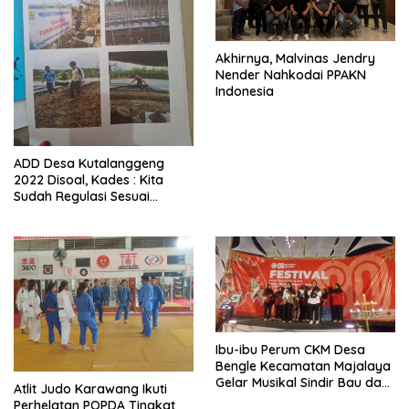
Akhirnya, Malvinas Jendry
Nender Nahkodai PPAKN
Indonesia
ADD Desa Kutalanggeng
2022 Disoal, Kades : Kita
Sudah Regulasi Sesuai
Aturan
Ibu-ibu Perum CKM Desa
Bengle Kecamatan Majalaya
Gelar Musikal Sindir Bau dan
Atlit Judo Karawang Ikuti
Lalat di Acara Puncak HUT
Perhelatan POPDA Tingkat