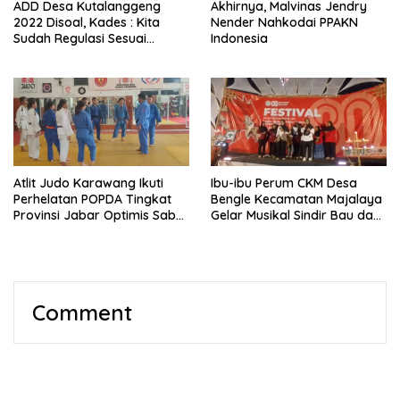
ADD Desa Kutalanggeng
Akhirnya, Malvinas Jendry
2022 Disoal, Kades : Kita
Nender Nahkodai PPAKN
Sudah Regulasi Sesuai
Indonesia
Aturan
Atlit Judo Karawang Ikuti
Ibu-ibu Perum CKM Desa
Perhelatan POPDA Tingkat
Bengle Kecamatan Majalaya
Provinsi Jabar Optimis Sabet
Gelar Musikal Sindir Bau dan
Medali
Lalat di Acara Puncak HUT
Kemerdekaan RI ke 80
Comment