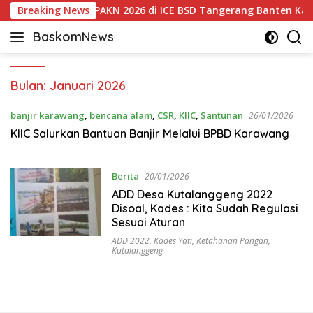
Langsung
Breaking News
Jelas! Kontes PPAKN 2026 di ICE BSD Tangerang Banten Kanto
ke
BaskomNews
konten
Informasi
Berita,
Menarik
Bulan:
Januari 2026
dan
Terhangat
banjir karawang
,
bencana alam
,
CSR
,
KIIC
,
Santunan
26/01/2026
KIIC Salurkan Bantuan Banjir Melalui BPBD Karawang
Berita
20/01/2026
ADD Desa Kutalanggeng 2022
Disoal, Kades : Kita Sudah Regulasi
Sesuai Aturan
ADD 2022
,
Kades Yati
,
Ketahanan Pangan
,
Kutalanggeng